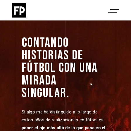
CONTANDO 
HISTORIAS 
DE 
FÚTBOL 
CON 
UNA 
MIRADA 
SINGULAR. 
Si algo me ha distinguido a lo largo de
estos años de realizaciones en fútbol es
poner el ojo más allá de lo que pasa en el