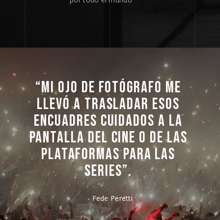
“MI 
OJO 
DE 
FOTÓGRAFO 
ME 
LLEVÓ 
A 
TRASLADAR 
ESOS 
ENCUADRES 
CUIDADOS 
A 
LA 
PANTALLA 
DEL 
CINE 
O 
DE 
LAS 
PLATAFORMAS 
PARA 
LAS 
SERIES”. 
- Fede Peretti